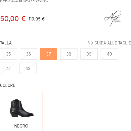
REF:20401513-37-NEGRO
50,00 €
119,95 €
TALLA
GUIDA ALLE TAGLIE
35
36
37
38
39
40
41
42
COLORE
NEGRO
NEGRO