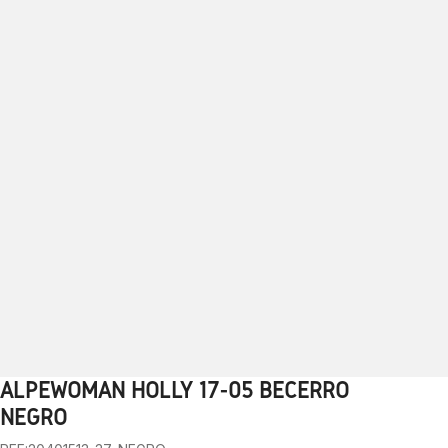
ALPEWOMAN HOLLY 17-05 BECERRO
1
2
3
4
5
6
7
8
9
10
NEGRO