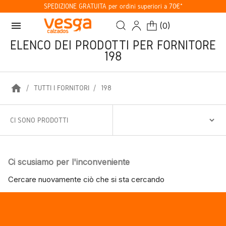
SPEDIZIONE GRATUITA per ordini superiori a 70€*
menu
(
0
)
ELENCO DEI PRODOTTI PER FORNITORE
198
home
TUTTI I FORNITORI
198
CI SONO PRODOTTI
Ci scusiamo per l'inconveniente
Cercare nuovamente ciò che si sta cercando