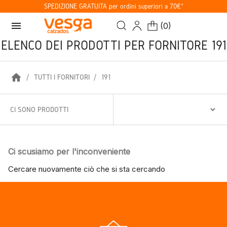
SPEDIZIONE GRATUITA per ordini superiori a 70€*
menu
(
0
)
ELENCO DEI PRODOTTI PER FORNITORE 191
home
TUTTI I FORNITORI
191
CI SONO PRODOTTI
Ci scusiamo per l'inconveniente
Cercare nuovamente ciò che si sta cercando