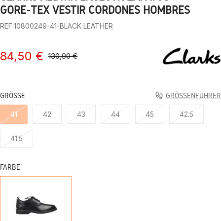
1
2
3
4
5
6
7
8
9
10
GORE-TEX VESTIR CORDONES HOMBRES
REF:10800249-41-BLACK LEATHER
84,50 €
130,00 €
GRÖSSE
GRÖSSENFÜHRER
41
42
43
44
45
42.5
41.5
FARBE
BLACK
LEATHER