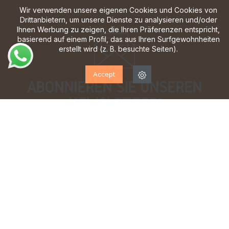
Wir verwenden unsere eigenen Cookies und Cookies von
Drittanbietern, um unsere Dienste zu analysieren und/oder
Ihnen Werbung zu zeigen, die Ihren Präferenzen entspricht,
basierend auf einem Profil, das aus Ihren Surfgewohnheiten
erstellt wird (z. B. besuchte Seiten).
Accept
ABONNIEREN SIE UNSEREN
NEWSLETTER!
Melden Sie sich an, um Updates, Zugang zu
exklusiven Angeboten und vieles mehr zu erhalten.
Ich habe gelesen und akzeptiere die
Datenschutzbestimmungen