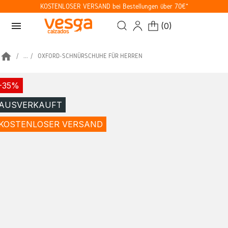
KOSTENLOSER VERSAND bei Bestellungen über 70€*
menu
(
0
)
home
...
OXFORD-SCHNÜRSCHUHE FÜR HERREN
-35%
AUSVERKAUFT
KOSTENLOSER VERSAND