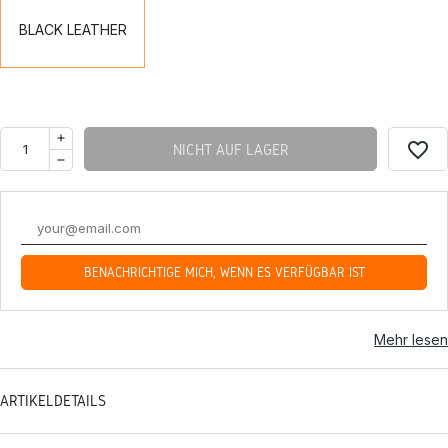
BLACK LEATHER
favorite_border
NICHT AUF LAGER
BENACHRICHTIGE MICH, WENN ES VERFÜGBAR IST
Mehr lesen
ARTIKELDETAILS