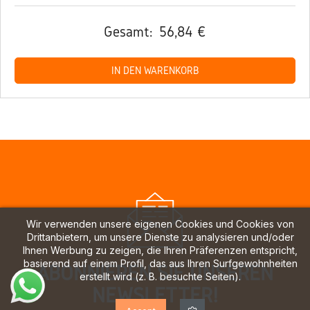
Gesamt:
56,84 €
IN DEN WARENKORB
Wir verwenden unsere eigenen Cookies und Cookies von
Drittanbietern, um unsere Dienste zu analysieren und/oder
Ihnen Werbung zu zeigen, die Ihren Präferenzen entspricht,
basierend auf einem Profil, das aus Ihren Surfgewohnheiten
ABONNIEREN SIE UNSEREN
erstellt wird (z. B. besuchte Seiten).
NEWSLETTER!