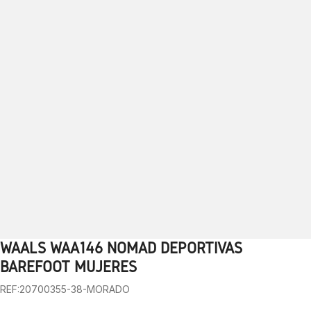
WAALS WAA146 NOMAD DEPORTIVAS
1
2
3
4
5
6
7
8
9
BAREFOOT MUJERES
REF:20700355-38-MORADO