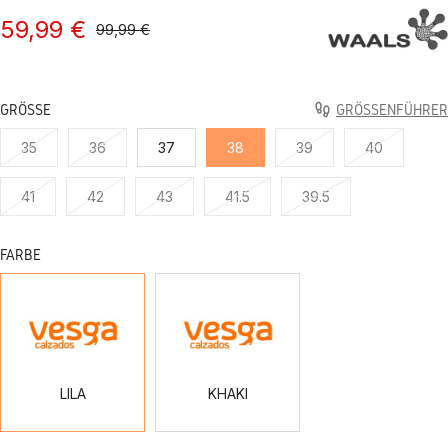
59,99 €
99,99 €
GRÖSSE
GRÖSSENFÜHRER
35
36
37
38
39
40
41
42
43
41.5
39.5
FARBE
LILA
KHAKI
LILA
KHAKI