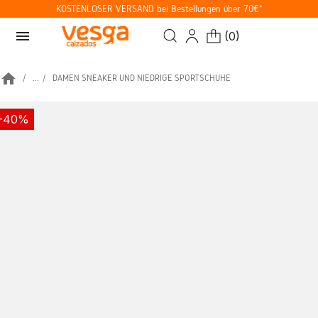
KOSTENLOSER VERSAND bei Bestellungen über 70€*
menu
(
0
)
home
...
DAMEN SNEAKER UND NIEDRIGE SPORTSCHUHE
-40%