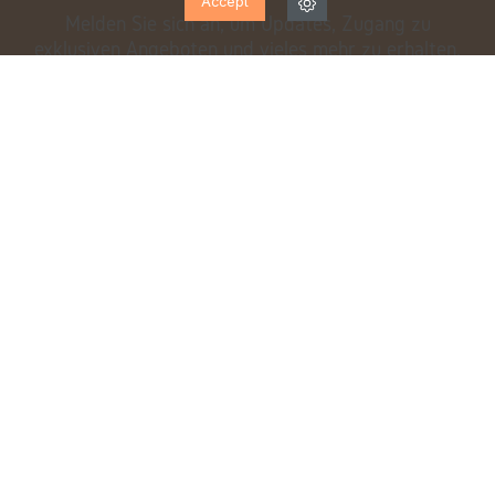
Accept
Melden Sie sich an, um Updates, Zugang zu
exklusiven Angeboten und vieles mehr zu erhalten.
Ich habe gelesen und akzeptiere die
Datenschutzbestimmungen
EXPERTENTEAM
KOSTENLOSER VERSAND*
von Montag bis Samstag für
ab 70 €
Sie da