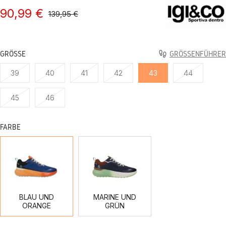
90,99 €
139,95 €
GRÖSSE
GRÖSSENFÜHRER
39
40
41
42
43
44
45
46
FARBE
BLAU
MARINE
UND
UND
ORANGE
GRÜN
BLAU UND
MARINE UND
ORANGE
GRÜN