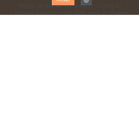
Melden Sie sich an, um Updates, Zugang zu
exklusiven Angeboten und vieles mehr zu erhalten.
Ich habe gelesen und akzeptiere die
Datenschutzbestimmungen
EXPERTENTEAM
KOSTENLOSER VERSAND*
von Montag bis Samstag für
ab 70 €
Sie da