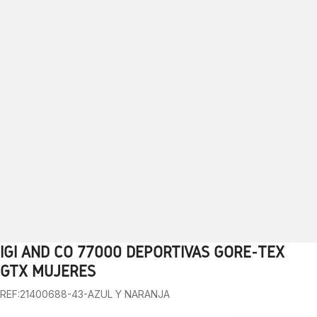
IGI AND CO 77000 DEPORTIVAS GORE-TEX
1
2
3
4
5
6
7
8
9
GTX MUJERES
REF:21400688-43-AZUL Y NARANJA