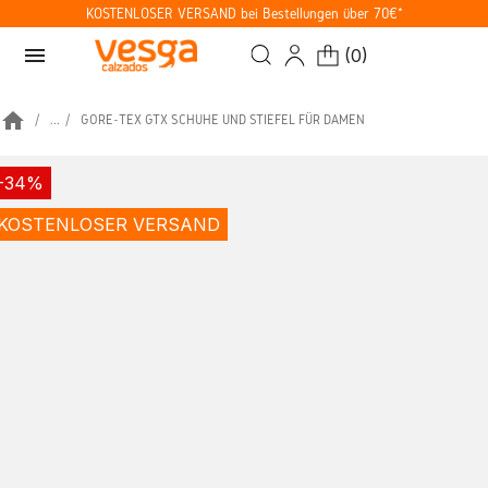
KOSTENLOSER VERSAND bei Bestellungen über 70€*
menu
(
0
)
home
...
GORE-TEX GTX SCHUHE UND STIEFEL FÜR DAMEN
-34%
KOSTENLOSER VERSAND