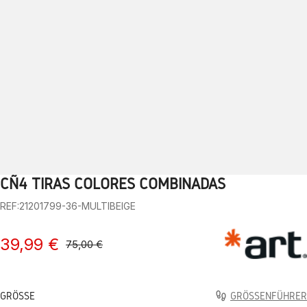
CÑ4 TIRAS COLORES COMBINADAS
1
2
3
4
5
6
7
8
9
10
REF:21201799-36-MULTIBEIGE
39,99 €
75,00 €
GRÖSSE
GRÖSSENFÜHRER