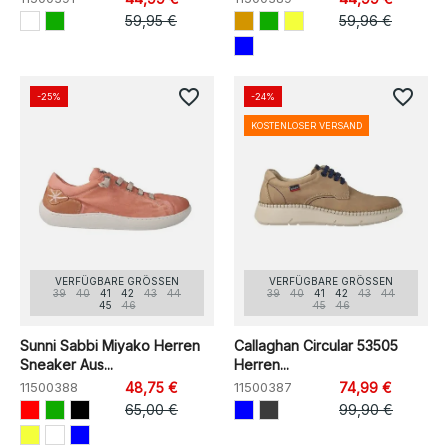
59,95 €
59,96 €
favorite_border
favorite_border
-25%
-24%
KOSTENLOSER VERSAND
VERFÜGBARE GRÖSSEN
VERFÜGBARE GRÖSSEN
39
40
41
42
43
44
39
40
41
42
43
44
45
46
45
46
Sunni Sabbi Miyako Herren
Callaghan Circular 53505
Sneaker Aus...
Herren...
11500388
48,75 €
11500387
74,99 €
65,00 €
99,90 €