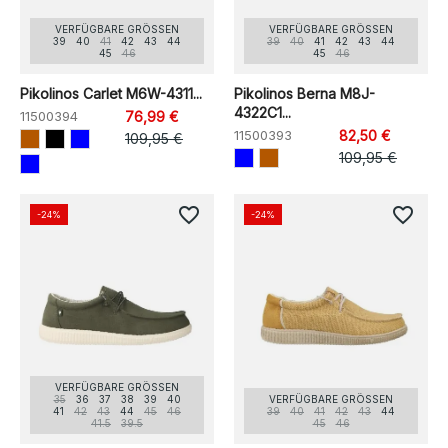
VERFÜGBARE GRÖSSEN
VERFÜGBARE GRÖSSEN
39
40
41
42
43
44
39
40
41
42
43
44
45
46
45
46
Pikolinos Carlet M6W-4311...
Pikolinos Berna M8J-
4322C1...
11500394
76,99 €
11500393
82,50 €
109,95 €
109,95 €
favorite_border
favorite_border
-24%
-24%
VERFÜGBARE GRÖSSEN
35
36
37
38
39
40
VERFÜGBARE GRÖSSEN
41
42
43
44
45
46
39
40
41
42
43
44
41.5
39.5
45
46