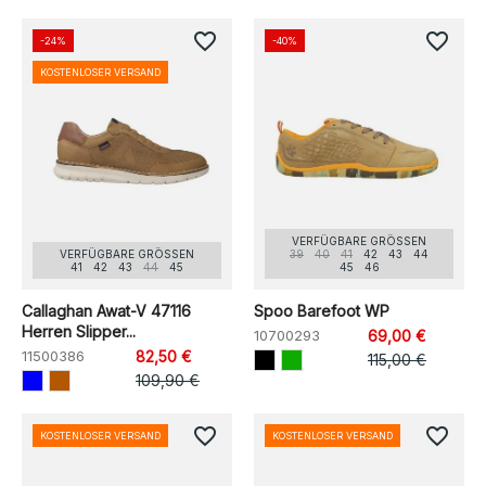
favorite_border
favorite_border
-24%
-40%
KOSTENLOSER VERSAND
VERFÜGBARE GRÖSSEN
VERFÜGBARE GRÖSSEN
39
40
41
42
43
44
41
42
43
44
45
45
46
Callaghan Awat-V 47116
Spoo Barefoot WP
Herren Slipper...
10700293
69,00 €
11500386
82,50 €
115,00 €
109,90 €
favorite_border
favorite_border
KOSTENLOSER VERSAND
KOSTENLOSER VERSAND