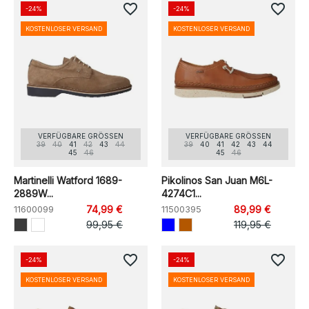
favorite_border
favorite_border
-24%
-24%
KOSTENLOSER VERSAND
KOSTENLOSER VERSAND
VERFÜGBARE GRÖSSEN
VERFÜGBARE GRÖSSEN
39
40
41
42
43
44
39
40
41
42
43
44
45
46
45
46
Martinelli Watford 1689-
Pikolinos San Juan M6L-
2889W...
4274C1...
11600099
74,99 €
11500395
89,99 €
99,95 €
119,95 €
favorite_border
favorite_border
-24%
-24%
KOSTENLOSER VERSAND
KOSTENLOSER VERSAND