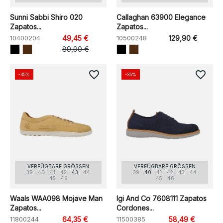
Sunni Sabbi Shiro 020
Callaghan 63900 Elegance
Zapatos...
Zapatos...
10400204
49,45 €
10500248
129,90 €
89,90 €
favorite_border
favorite_border
-35%
-35%
VERFÜGBARE GRÖSSEN
VERFÜGBARE GRÖSSEN
39
40
41
42
43
44
39
40
41
42
43
44
45
46
45
46
Waals WAA098 Mojave Man
Igi And Co 7608111 Zapatos
Zapatos...
Cordones...
11800244
64,35 €
11500385
58,49 €