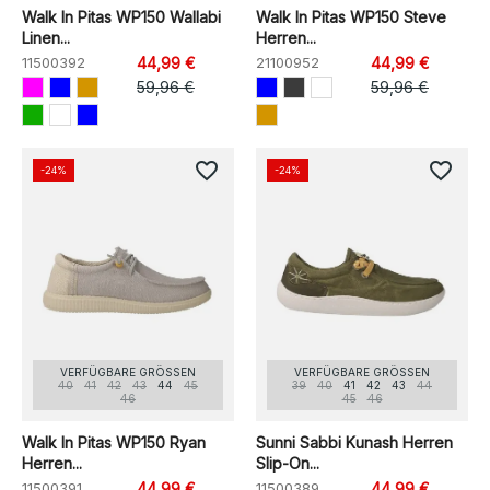
Walk In Pitas WP150 Wallabi
Walk In Pitas WP150 Steve
Linen...
Herren...
11500392
44,99 €
21100952
44,99 €
59,96 €
59,96 €
favorite_border
favorite_border
-24%
-24%
VERFÜGBARE GRÖSSEN
VERFÜGBARE GRÖSSEN
40
41
42
43
44
45
39
40
41
42
43
44
46
45
46
Walk In Pitas WP150 Ryan
Sunni Sabbi Kunash Herren
Herren...
Slip-On...
11500391
44,99 €
11500389
44,99 €