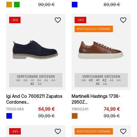
99,00 €
89,99 €
favorite_border
favorite_border
-35%
-24%
KOSTENLOSER VERSAND
VERFÜGBARE GRÖSSEN
VERFÜGBARE GRÖSSEN
39
40
41
42
43
44
39
40
41
42
43
44
45
46
45
46
Igi And Co 7606211 Zapatos
Martinelli Hastings 1738-
Cordones...
2950Z...
11500384
64,99 €
11800241
74,99 €
99,99 €
99,95 €
favorite_border
favorite_border
-24%
KOSTENLOSER VERSAND