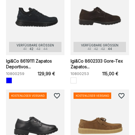
VERFÜGBARE GRÖSSEN
VERFÜGBARE GRÖSSEN
41
42
43
44
41
42
43
44
Igi&Co 8619111 Zapatos
Igi&Co 8602333 Gore-Tex
Deportivos...
Zapatos...
10800259
129,99 €
10800253
115,00 €
favorite_border
favorite_border
KOSTENLOSER VERSAND
KOSTENLOSER VERSAND