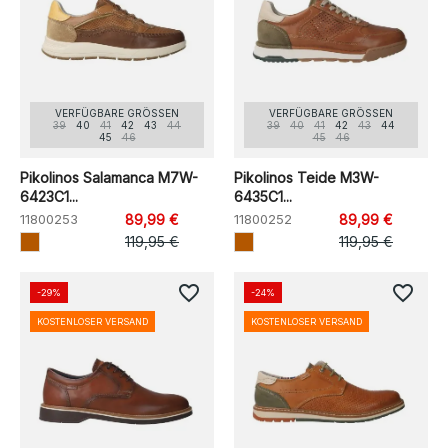
VERFÜGBARE GRÖSSEN
VERFÜGBARE GRÖSSEN
39
40
41
42
43
44
39
40
41
42
43
44
45
46
45
46
Pikolinos Salamanca M7W-
Pikolinos Teide M3W-
6423C1...
6435C1...
11800253
89,99 €
11800252
89,99 €
119,95 €
119,95 €
favorite_border
favorite_border
-29%
-24%
KOSTENLOSER VERSAND
KOSTENLOSER VERSAND