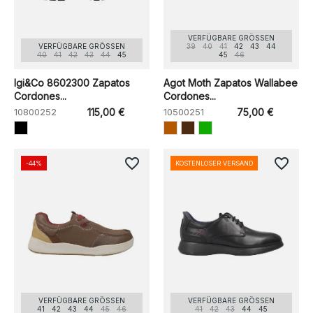
VERFÜGBARE GRÖSSEN
VERFÜGBARE GRÖSSEN
39
40
41
42
43
44
40
41
42
43
44
45
45
46
Igi&Co 8602300 Zapatos
Agot Moth Zapatos Wallabee
Cordones...
Cordones...
10800252
115,00 €
10500251
75,00 €
favorite_border
favorite_border
-44%
KOSTENLOSER VERSAND
VERFÜGBARE GRÖSSEN
VERFÜGBARE GRÖSSEN
41
42
43
44
45
46
41
42
43
44
45