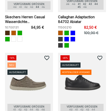
VERFÜGBARE GRÖSSEN
VERFÜGBARE GRÖSSEN
39
40
41
42
43
44
40
41
42
43
44
45
45
46
Skechers Herren Casual
Callaghan Adaptaction
Wasserdichte...
84702 Abiatar
10700131
94,95 €
11500210
82,50 €
109,90 €
favorite_border
favorite_border
-14%
-40%
NEU
AUSVERKAUFT
AUSVERKAUFT
KOSTENLOSER VERSAND
VERFÜGBARE GRÖSSEN
VERFÜGBARE GRÖSSEN
41
42
43
44
45
46
40
41
42
43
44