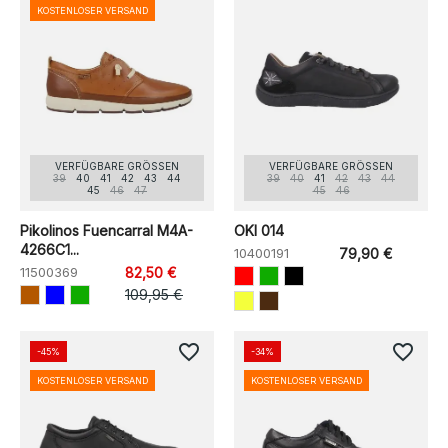
KOSTENLOSER VERSAND
VERFÜGBARE GRÖSSEN
VERFÜGBARE GRÖSSEN
39
40
41
42
43
44
39
40
41
42
43
44
45
46
47
45
46
Pikolinos Fuencarral M4A-
OKI 014
4266C1...
10400191
79,90 €
11500369
82,50 €
109,95 €
favorite_border
favorite_border
-45%
-34%
KOSTENLOSER VERSAND
KOSTENLOSER VERSAND