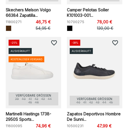
Skechers Melson Volgo
Camper Pelotas Soller
66384 Zapatilla...
K101003-001...
11800271
46,75 €
10700275
78,00 €
54,95 €
130,00 €
favorite_border
favorite_border
-25%
-39%
AUSVERKAUFT
AUSVERKAUFT
KOSTENLOSER VERSAND
VERFÜGBARE GRÖSSEN
39
40
41
42
43
44
VERFÜGBARE GRÖSSEN
45
46
40
41
42
43
44
45
Martinelli Hastings 1738-
Zapatos Deportivos Hombre
2950S Sports...
De Sunni...
11600095
74,96 €
10500231
47,99 €