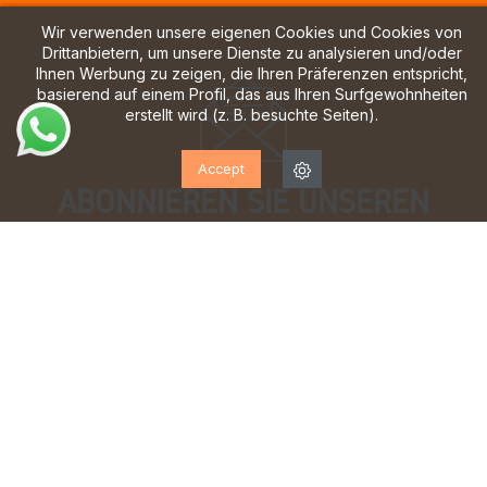
Wir verwenden unsere eigenen Cookies und Cookies von
Drittanbietern, um unsere Dienste zu analysieren und/oder
Ihnen Werbung zu zeigen, die Ihren Präferenzen entspricht,
basierend auf einem Profil, das aus Ihren Surfgewohnheiten
erstellt wird (z. B. besuchte Seiten).
Accept
ABONNIEREN SIE UNSEREN
NEWSLETTER!
Melden Sie sich an, um Updates, Zugang zu
exklusiven Angeboten und vieles mehr zu erhalten.
Ich habe gelesen und akzeptiere die
Datenschutzbestimmungen