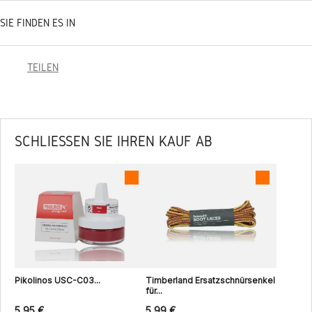
SIE FINDEN ES IN
TEILEN
SCHLIESSEN SIE IHREN KAUF AB
Pikolinos USC-C03...
Timberland Ersatzschnürsenkel
für...
5,95 €
5,99 €