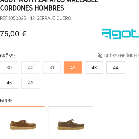
1
2
3
4
5
6
7
8
9
10
CORDONES HOMBRES
REF:10500251-42-SERRAJE CUERO
75,00 €
GRÖSSE
GRÖSSENFÜHRER
39
40
41
42
43
44
45
46
FARBE
LEDER
BRAUN
UND
SERRAJE
WILDLEDER