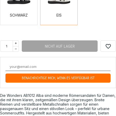
SCHWARZ
EIS
favorite_border
NICHT AUF LAGER
BENACHRICHTIGE MICH, WENN ES VERFÜGBAR IST
Die Wonders AB1012 Alba sind moderne Römersandalen für Damen,
die mit ihrem klaren, zeitgemäßen Design überzeugen. Breite
Riemen und verstellbare Metallschnallen sorgen für einen
passgenauen Sitz und einen stilvollen Look – perfekt für urbane
Sommeroutfits. Hergestellt aus hochwertigen Materialien, bieten