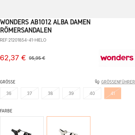
WONDERS AB1012 ALBA DAMEN
1
2
3
4
5
6
7
8
9
10
RÖMERSANDALEN
REF:21201854-41-HIELO
62,37 €
95,95 €
GRÖSSE
GRÖSSENFÜHRER
36
37
38
39
40
41
FARBE
SCHWARZ
EIS