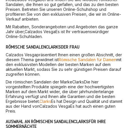
Sandalen, die Ihnen so gut gefallen, und das zu den besten
Preisen. Betreten Sie unseren Online-Schuhshop und
profitieren Sie von den exklusiven Preisen, die wir im Online-
Verkauf anbieten.
Mit Rabatten, Sonderangeboten und Angeboten das ganze
Jahr über,
Calzados Vesga
Es ist Ihr vertrauenswürdiger
Online-Schuhladen.
RÖMISCHE SANDALEN
CLARKS
DER FRAU
Calzados Vesga
präsentiert Ihnen einen großen Abschnitt, der
diesem Thema gewidmet ist
Römische Sandalen für Damen
mit
den exklusivsten Modellen der besten Marken auf dem
aktuellen Markt, sodass Sie zu sehr günstigen Preisen darauf
zugreifen können.
Die römischen Sandalen der Marke
Clarks
Die hier
vorgestellten Produkte spiegeln eine der hochwertigsten
Marken auf dem Markt wider, die über jahrhundertelange
Erfahrung verfügt und Ihnen alle Garantien und die besten
Ergebnisse bietet.
Clarks
Es hat Design und Qualität und stammt
aus der Hand von
Calzados Vesga
Es hat auch einen guten
Preis.
AUSWAHL AN RÖMISCHEN SANDALEN
CLARKS
FÜR IHRE
SOMMERNÄCHTE