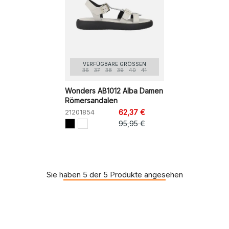
VERFÜGBARE GRÖSSEN
36
37
38
39
40
41
Wonders AB1012 Alba Damen
Römersandalen
21201854
62,37 €
95,95 €
Sie haben 5 der 5 Produkte angesehen