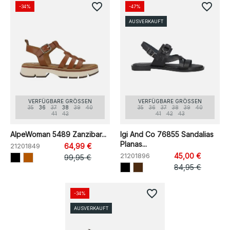
favorite_border
favorite_border
-34%
-47%
AUSVERKAUFT
VERFÜGBARE GRÖSSEN
VERFÜGBARE GRÖSSEN
35
36
37
38
39
40
35
36
37
38
39
40
41
42
41
42
43
AlpeWoman 5489 Zanzibar...
Igi And Co 76855 Sandalias
Planas...
21201849
64,99 €
21201896
45,00 €
99,95 €
84,95 €
favorite_border
-34%
AUSVERKAUFT