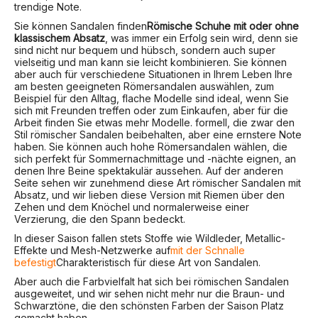
trendige Note.
Sie können Sandalen finden
Römische Schuhe mit oder ohne
klassischem Absatz
, was immer ein Erfolg sein wird, denn sie
sind nicht nur bequem und hübsch, sondern auch super
vielseitig und man kann sie leicht kombinieren. Sie können
aber auch für verschiedene Situationen in Ihrem Leben Ihre
am besten geeigneten Römersandalen auswählen, zum
Beispiel für den Alltag, flache Modelle sind ideal, wenn Sie
sich mit Freunden treffen oder zum Einkaufen, aber für die
Arbeit finden Sie etwas mehr Modelle. formell, die zwar den
Stil römischer Sandalen beibehalten, aber eine ernstere Note
haben. Sie können auch hohe Römersandalen wählen, die
sich perfekt für Sommernachmittage und -nächte eignen, an
denen Ihre Beine spektakulär aussehen. Auf der anderen
Seite sehen wir zunehmend diese Art römischer Sandalen mit
Absatz, und wir lieben diese Version mit Riemen über den
Zehen und dem Knöchel und normalerweise einer
Verzierung, die den Spann bedeckt.
In dieser Saison fallen stets Stoffe wie Wildleder, Metallic-
Effekte und Mesh-Netzwerke auf
mit der Schnalle
befestigt
Charakteristisch für diese Art von Sandalen.
Aber auch die Farbvielfalt hat sich bei römischen Sandalen
ausgeweitet, und wir sehen nicht mehr nur die Braun- und
Schwarztöne, die den schönsten Farben der Saison Platz
gemacht haben.