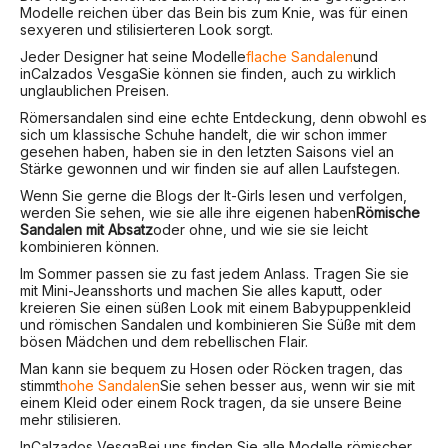
Modelle reichen über das Bein bis zum Knie, was für einen
sexyeren und stilisierteren Look sorgt.
Jeder Designer hat seine Modelle
flache Sandalen
und
in
Calzados Vesga
Sie können sie finden, auch zu wirklich
unglaublichen Preisen.
Römersandalen sind eine echte Entdeckung, denn obwohl es
sich um klassische Schuhe handelt, die wir schon immer
gesehen haben, haben sie in den letzten Saisons viel an
Stärke gewonnen und wir finden sie auf allen Laufstegen.
Wenn Sie gerne die Blogs der It-Girls lesen und verfolgen,
werden Sie sehen, wie sie alle ihre eigenen haben
Römische
Sandalen mit Absatz
oder ohne, und wie sie sie leicht
kombinieren können.
Im Sommer passen sie zu fast jedem Anlass. Tragen Sie sie
mit Mini-Jeansshorts und machen Sie alles kaputt, oder
kreieren Sie einen süßen Look mit einem Babypuppenkleid
und römischen Sandalen und kombinieren Sie Süße mit dem
bösen Mädchen und dem rebellischen Flair.
Man kann sie bequem zu Hosen oder Röcken tragen, das
stimmt
hohe Sandalen
Sie sehen besser aus, wenn wir sie mit
einem Kleid oder einem Rock tragen, da sie unsere Beine
mehr stilisieren.
In
Calzados Vesga
Bei uns finden Sie alle Modelle römischer