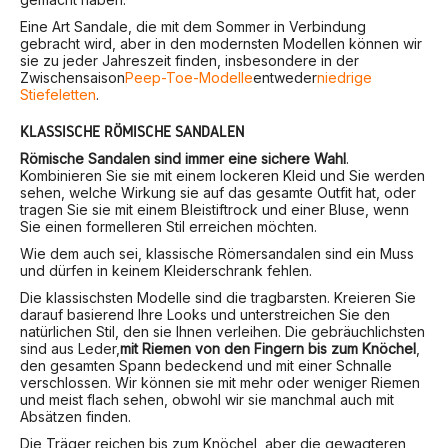
Eine Art Sandale, die mit dem Sommer in Verbindung
gebracht wird, aber in den modernsten Modellen können wir
sie zu jeder Jahreszeit finden, insbesondere in der
Zwischensaison
Peep-Toe-Modelle
entweder
niedrige
Stiefeletten
.
KLASSISCHE RÖMISCHE SANDALEN
Römische Sandalen sind immer eine sichere Wahl
.
Kombinieren Sie sie mit einem lockeren Kleid und Sie werden
sehen, welche Wirkung sie auf das gesamte Outfit hat, oder
tragen Sie sie mit einem Bleistiftrock und einer Bluse, wenn
Sie einen formelleren Stil erreichen möchten.
Wie dem auch sei, klassische Römersandalen sind ein Muss
und dürfen in keinem Kleiderschrank fehlen.
Die klassischsten Modelle sind die tragbarsten. Kreieren Sie
darauf basierend Ihre Looks und unterstreichen Sie den
natürlichen Stil, den sie Ihnen verleihen. Die gebräuchlichsten
sind aus Leder,
mit Riemen von den Fingern bis zum Knöchel
,
den gesamten Spann bedeckend und mit einer Schnalle
verschlossen. Wir können sie mit mehr oder weniger Riemen
und meist flach sehen, obwohl wir sie manchmal auch mit
Absätzen finden.
Die Träger reichen bis zum Knöchel, aber die gewagteren