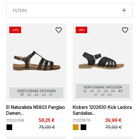
FILTERS
favorite_border
favorite_border
-24%
-49%
VERFÜGBARE GRÖSSEN
VERFÜGBARE GRÖSSEN
35
36
37
38
39
40
37
38
39
40
41
41
42
43
El Naturalista N5803 Panglao
Kickers 1202630 Kick Ladora
Damen...
Sandalias...
11500398
56,25 €
21201876
39,99 €
75,00 €
79,00 €