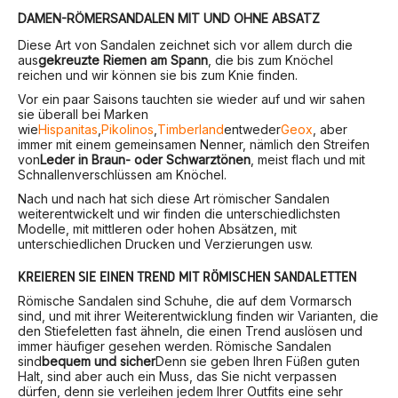
DAMEN-RÖMERSANDALEN MIT UND OHNE ABSATZ
Diese Art von Sandalen zeichnet sich vor allem durch die
aus
gekreuzte Riemen am Spann
, die bis zum Knöchel
reichen und wir können sie bis zum Knie finden.
Vor ein paar Saisons tauchten sie wieder auf und wir sahen
sie überall bei Marken
wie
Hispanitas
,
Pikolinos
,
Timberland
entweder
Geox
, aber
immer mit einem gemeinsamen Nenner, nämlich den Streifen
von
Leder in Braun- oder Schwarztönen
, meist flach und mit
Schnallenverschlüssen am Knöchel.
Nach und nach hat sich diese Art römischer Sandalen
weiterentwickelt und wir finden die unterschiedlichsten
Modelle, mit mittleren oder hohen Absätzen, mit
unterschiedlichen Drucken und Verzierungen usw.
KREIEREN SIE EINEN TREND MIT RÖMISCHEN SANDALETTEN
Römische Sandalen sind Schuhe, die auf dem Vormarsch
sind, und mit ihrer Weiterentwicklung finden wir Varianten, die
den Stiefeletten fast ähneln, die einen Trend auslösen und
immer häufiger gesehen werden. Römische Sandalen
sind
bequem und sicher
Denn sie geben Ihren Füßen guten
Halt, sind aber auch ein Muss, das Sie nicht verpassen
dürfen, denn sie verleihen jedem Ihrer Outfits eine sehr