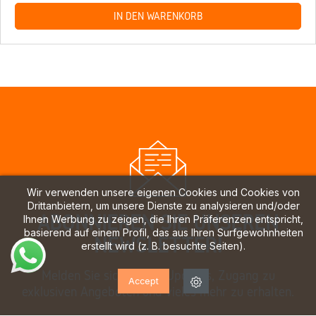
IN DEN WARENKORB
Wir verwenden unsere eigenen Cookies und Cookies von
Drittanbietern, um unsere Dienste zu analysieren und/oder
ABONNIEREN SIE UNSEREN
Ihnen Werbung zu zeigen, die Ihren Präferenzen entspricht,
basierend auf einem Profil, das aus Ihren Surfgewohnheiten
NEWSLETTER!
erstellt wird (z. B. besuchte Seiten).
Melden Sie sich an, um Updates, Zugang zu
Accept
exklusiven Angeboten und vieles mehr zu erhalten.