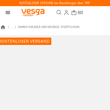
KOSTENLOSER VERSAND bei Bestellungen über 70€*
menu
(
0
)
home
...
DAMEN SNEAKER UND NIEDRIGE SPORTSCHUHE
KOSTENLOSER VERSAND