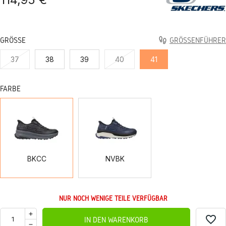
GRÖSSE
GRÖSSENFÜHRER
37
38
39
40
41
FARBE
BKCC
NVBK
BKCC
NVBK
NUR NOCH WENIGE TEILE VERFÜGBAR
favorite_border
IN DEN WARENKORB