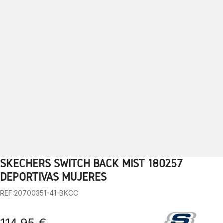
SKECHERS SWITCH BACK MIST 180257
1
2
3
4
5
6
7
8
9
10
DEPORTIVAS MUJERES
REF:20700351-41-BKCC
114,95 €