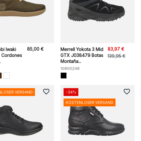
85,00 €
83,97 €
bi Iwaki
Merrell Yokota 3 Mid
s Cordones
GTX J038479 Botas
139,95 €
.
Montaña...
10800248
favorite_border
favorite_border
NLOSER VERSAND
-34%
KOSTENLOSER VERSAND