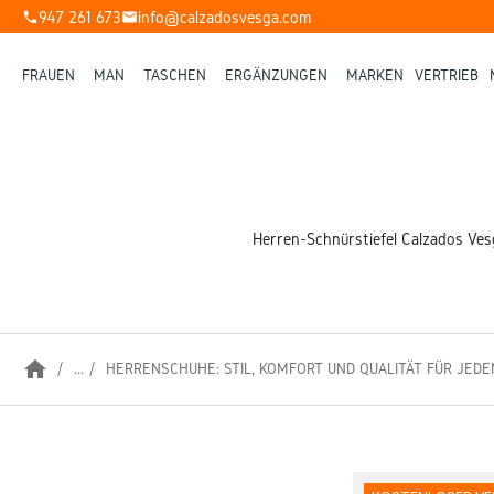
947 261 673
info@calzadosvesga.com
phone
mail
FRAUEN
MAN
TASCHEN
ERGÄNZUNGEN
MARKEN
VERTRIEB
Herren-Schnürstiefel Calzados Vesg
home
...
HERRENSCHUHE: STIL, KOMFORT UND QUALITÄT FÜR JEDE