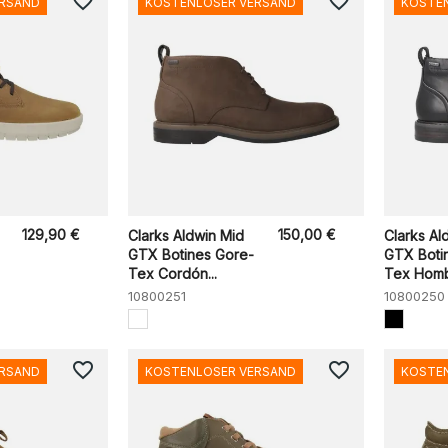
favorite_border
favorite_border
ERSAND
KOSTENLOSER VERSAND
KOSTE
129,90 €
150,00 €
Clarks Aldwin Mid
Clarks Al
GTX Botines Gore-
GTX Boti
Tex Cordón...
Tex Hombr
10800251
10800250
favorite_border
favorite_border
ERSAND
KOSTENLOSER VERSAND
KOSTE