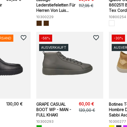
ür
Lederstiefeletten Für
8602511 
117,95 €
Herren Von Luis...
Tex Cordo
10300229
10800254
favorite_border
favorite_border
ERSAND
-56%
-30%
AUSVERKAUFT
AUSVE
130,00 €
60,00 €
GRAPE CASUAL
Botines T
BOOT WP - MAN -
Hombre D
139,00 €
FULL KHAKI
Sabbi As
10300293
10300277