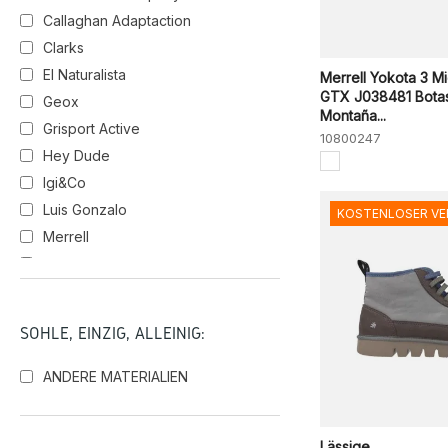
Callaghan Adaptaction
Clarks
El Naturalista
Merrell Yokota 3 M
GTX J038481 Bota
Geox
Montaña...
Grisport Active
10800247
Hey Dude
Igi&Co
Luis Gonzalo
KOSTENLOSER V
Merrell
Sunni Sabbi
SOHLE, EINZIG, ALLEINIG:
ANDERE MATERIALIEN
Lässige