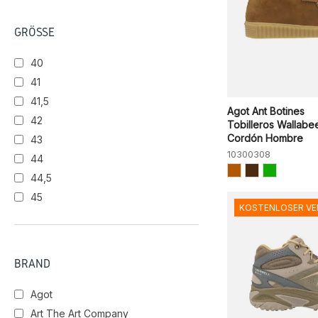
GRÖSSE
40
41
41,5
Agot Ant Botines
42
Tobilleros Wallabe
Cordón Hombre
43
10300308
44
44,5
45
KOSTENLOSER V
BRAND
Agot
Art The Art Company