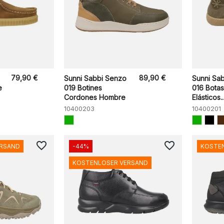
79,90 €
89,90 €
Sunni Sabbi Senzo
Sunni Sab
e
019 Botines
016 Bota
Cordones Hombre
Elásticos..
10400203
10400201
favorite_border
favorite_border
ERSAND
-44%
KOSTE
KOSTENLOSER VERSAND