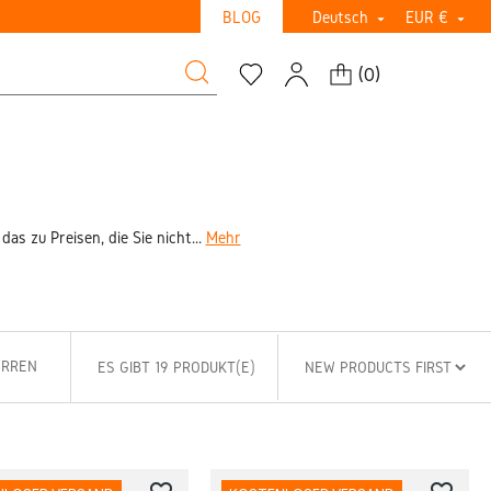
BLOG
Deutsch
EUR €


(
0
)
s zu Preisen, die Sie nicht...
Mehr
ERREN
ES GIBT 19 PRODUKT(E)