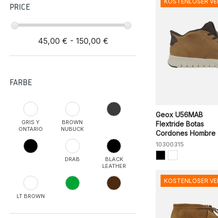
KOSTENLOSER V
PRICE
45,00 € - 150,00 €
FARBE
Geox U56MAB
GRIS Y
BROWN
Flextride Botas
ONTARIO
NUBUCK
Cordones Hombre
10300315
DRAB
BLACK
LEATHER
KOSTENLOSER V
LT BROWN