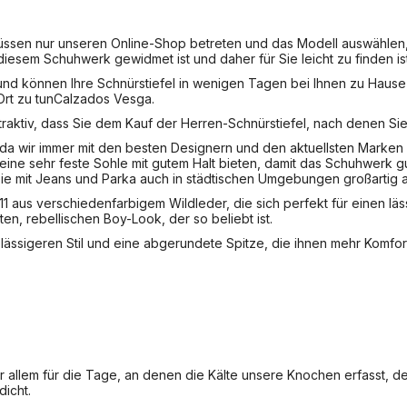
üssen nur unseren Online-Shop betreten und das Modell auswählen, d
diesem Schuhwerk gewidmet ist und daher für Sie leicht zu finden ist
und können Ihre Schnürstiefel in wenigen Tagen bei Ihnen zu Hause
rt zu tun
Calzados Vesga
.
ttraktiv, dass Sie dem Kauf der Herren-Schnürstiefel, nach denen S
, da wir immer mit den besten Designern und den aktuellsten Marke
 eine sehr feste Sohle mit gutem Halt bieten, damit das Schuhwerk g
sie mit Jeans und Parka auch in städtischen Umgebungen großartig 
811 aus verschiedenfarbigem Wildleder, die sich perfekt für einen l
en, rebellischen Boy-Look, der so beliebt ist.
lässigeren Stil und eine abgerundete Spitze, die ihnen mehr Komfor
vor allem für die Tage, an denen die Kälte unsere Knochen erfasst, 
icht.