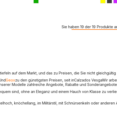
Sie haben 19 der 19 Produkte 
iefeln auf dem Markt, und das zu Preisen, die Sie nicht gleichgülti
Und
Geox
zu den günstigsten Preisen, seit in
Calzados Vesga
Wir arbe
unserer Modelle zahlreiche Angebote, Rabatte und Sonderangebote
 bequem sind, ohne an Eleganz und einem Hauch von Klasse zu verlie
elhoch, knöchellang, im Militärstil, mit Schnürsenkeln oder anderen