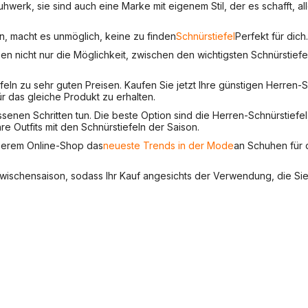
uhwerk, sie sind auch eine Marke mit eigenem Stil, der es schafft, a
en, macht es unmöglich, keine zu finden
Schnürstiefel
Perfekt für dich.
en nicht nur die Möglichkeit, zwischen den wichtigsten Schnürstie
eln zu sehr guten Preisen. Kaufen Sie jetzt Ihre günstigen Herren-S
r das gleiche Produkt zu erhalten.
enen Schritten tun. Die beste Option sind die Herren-Schnürstiefel,
e Outfits mit den Schnürstiefeln der Saison.
nserem Online-Shop das
neueste Trends in der Mode
an Schuhen für 
Zwischensaison, sodass Ihr Kauf angesichts der Verwendung, die Sie 