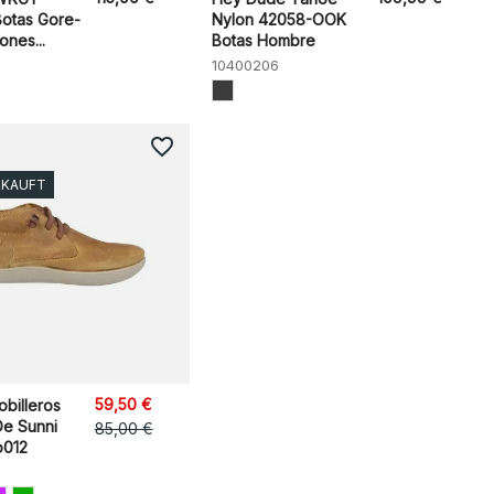
Botas Gore-
Nylon 42058-OOK
nes...
Botas Hombre
10400206
favorite_border
RKAUFT
59,50 €
obilleros
e Sunni
85,00 €
o012