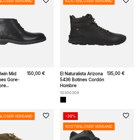
favorite_border
favorite_border
NLOSER VERSAND
KOSTENLOSER VERSAND
150,00 €
135,00 €
dwin Mid
El Naturalista Arizona
nes Gore-
5436 Botines Cordón
e...
Hombre
10300309
favorite_border
favorite_border
NLOSER VERSAND
-39%
KOSTENLOSER VERSAND