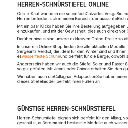
HERREN-SCHNÜRSTIEFEL ONLINE
Online-Kauf war noch nie so einfach
Calzados Vesga
Sie m
Herren befinden sich in einem Bereich, der ausschließlich 
Mit ein paar Klicks haben Sie Ihre Bestellung aufgegeben 
einzukaufen, und mit der Gewissheit, dies auch direkt vor O
Darüber hinaus sind unsere exklusiven Online-Preise so a
In unserem Online-Shop finden Sie alle aktuellen Modelle
Sergeants Verdict, die ideal für den Winter sind und Ihnen
es
wasserfeste Schuhe
und perfekt für die Berge, obwohl 
Andererseits haben wir auch die Stiefel Soler und Pastor 
so gut gefallen. Mit Jeans oder Chinos erhalten Sie den gut
Wir haben auch die
Callaghan Adaptaction
Sie haben einen 
dieses Stiefelmodell perfekt Ihren Füßen an.
GÜNSTIGE HERREN-SCHNÜRSTIEFEL
Herren-Schnürstiefel eignen sich perfekt für den Alltag, 
geschützt, außerdem sind bestimmte Modelle auch wasserd