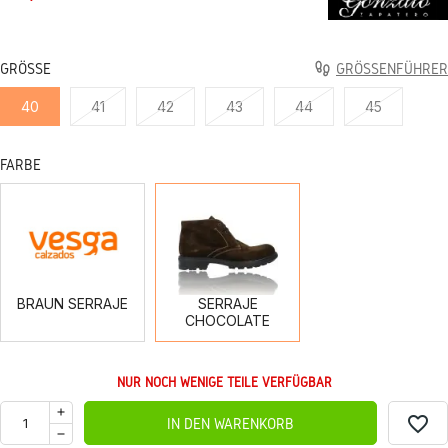
GRÖSSE
GRÖSSENFÜHRER
40
41
42
43
44
45
FARBE
BRAUN
SERRAJE
SERRAJE
CHOCOLATE
BRAUN SERRAJE
SERRAJE
CHOCOLATE
NUR NOCH WENIGE TEILE VERFÜGBAR
favorite_border
IN DEN WARENKORB