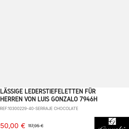
LÄSSIGE LEDERSTIEFELETTEN FÜR
1
2
3
4
5
6
7
8
9
10
HERREN VON LUIS GONZALO 7946H
REF:10300229-40-SERRAJE CHOCOLATE
50,00 €
117,95 €