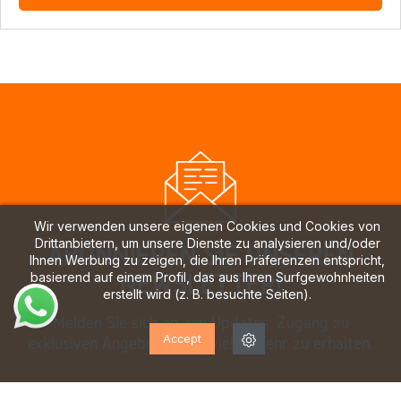
Wir verwenden unsere eigenen Cookies und Cookies von
Drittanbietern, um unsere Dienste zu analysieren und/oder
ABONNIEREN SIE UNSEREN
Ihnen Werbung zu zeigen, die Ihren Präferenzen entspricht,
NEWSLETTER!
basierend auf einem Profil, das aus Ihren Surfgewohnheiten
erstellt wird (z. B. besuchte Seiten).
Melden Sie sich an, um Updates, Zugang zu
Accept
exklusiven Angeboten und vieles mehr zu erhalten.