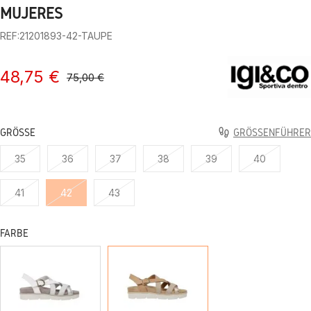
1
2
3
4
5
6
7
8
9
10
MUJERES
REF:21201893-42-TAUPE
48,75 €
75,00 €
GRÖSSE
GRÖSSENFÜHRER
35
36
37
38
39
40
41
42
43
FARBE
WEISS
TAUPE