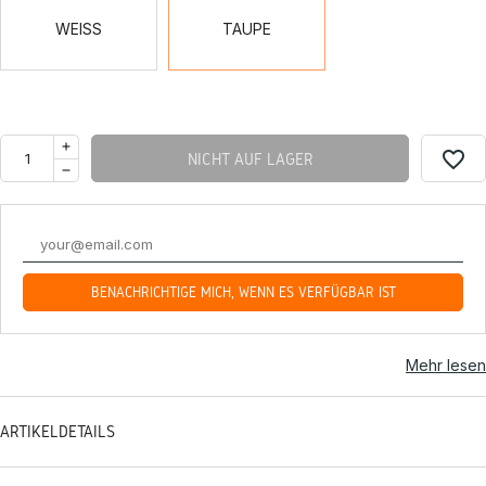
WEISS
TAUPE
favorite_border
NICHT AUF LAGER
BENACHRICHTIGE MICH, WENN ES VERFÜGBAR IST
Mehr lesen
ARTIKELDETAILS