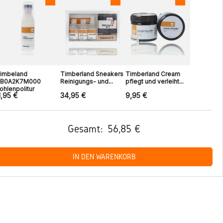
imbeland
Timberland Sneakers
Timberland Cream
B0A2K7M000
Reinigungs- und...
pflegt und verleiht...
ohlenpolitur
1,95 €
34,95 €
9,95 €
Gesamt:
56,85 €
IN DEN WARENKORB