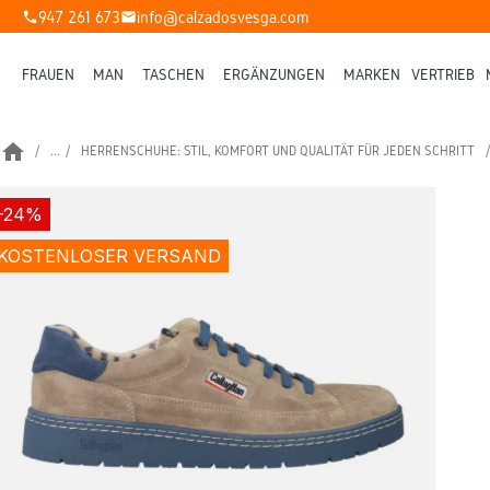
947 261 673
info@calzadosvesga.com
phone
mail
FRAUEN
MAN
TASCHEN
ERGÄNZUNGEN
MARKEN
VERTRIEB
home
...
HERRENSCHUHE: STIL, KOMFORT UND QUALITÄT FÜR JEDEN SCHRITT
-24%
KOSTENLOSER VERSAND