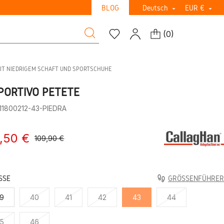
BLOG
Deutsch
EUR €


(
0
)
IT NIEDRIGEM SCHAFT UND SPORTSCHUHE
PORTIVO PETETE
:11800212-43-PIEDRA
,50 €
109,90 €
SE
GRÖSSENFÜHRER
9
40
41
42
43
44
5
46