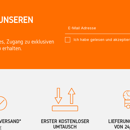
 UNSEREN
Ich habe gelesen und akzeptie
es, Zugang zu exklusiven
 erhalten.
VERSAND*
ERSTER KOSTENLOSER
LIEFERUN
UMTAUSCH
VON 24
€