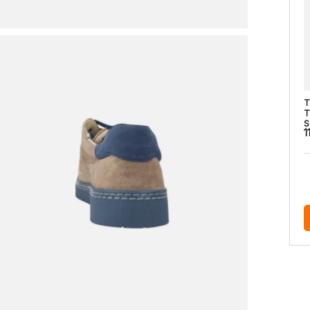
T
T
S
1