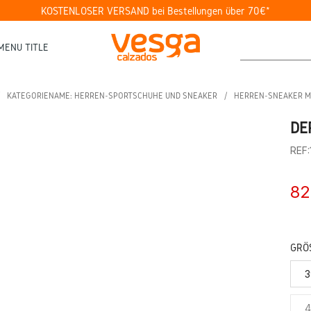
KOSTENLOSER VERSAND bei Bestellungen über 70€*
MENU TITLE
KATEGORIENAME: HERREN-SPORTSCHUHE UND SNEAKER
HERREN-SNEAKER M
DE
REF
82
GRÖS
3
4