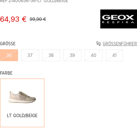
REF:21400636-36-LT GOLD/BEIGE
64,93 €
99,90 €
GRÖSSE
GRÖSSENFÜHRER
36
37
38
39
40
41
FARBE
LT
GOLD/BEIGE
LT GOLD/BEIGE