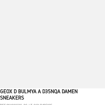
GEOX D BULMYA A D35NQA DAMEN
1
2
3
4
5
6
7
8
9
SNEAKERS