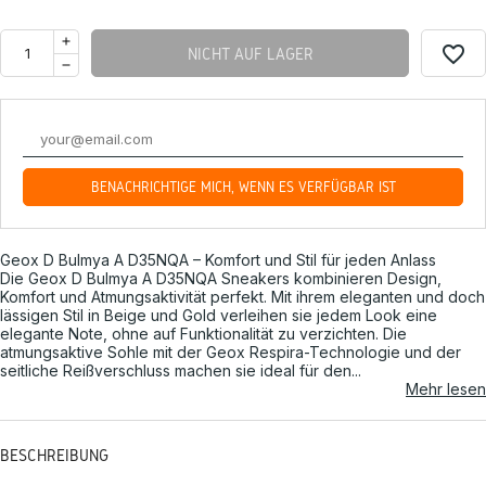
favorite_border
NICHT AUF LAGER
BENACHRICHTIGE MICH, WENN ES VERFÜGBAR IST
Geox D Bulmya A D35NQA – Komfort und Stil für jeden Anlass
Die Geox D Bulmya A D35NQA Sneakers kombinieren Design,
Komfort und Atmungsaktivität perfekt. Mit ihrem eleganten und doch
lässigen Stil in Beige und Gold verleihen sie jedem Look eine
elegante Note, ohne auf Funktionalität zu verzichten. Die
atmungsaktive Sohle mit der Geox Respira-Technologie und der
seitliche Reißverschluss machen sie ideal für den...
Mehr lesen
BESCHREIBUNG