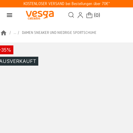
KOSTENLOSER VERSAND bei Bestellungen über 70€*
menu
(
0
)
home
...
DAMEN SNEAKER UND NIEDRIGE SPORTSCHUHE
-35%
AUSVERKAUFT