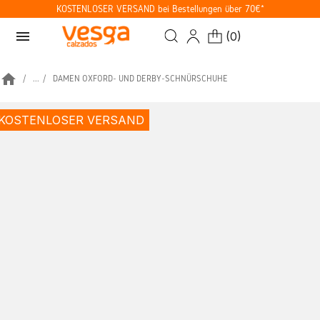
KOSTENLOSER VERSAND bei Bestellungen über 70€*
menu
(
0
)
home
...
DAMEN OXFORD- UND DERBY-SCHNÜRSCHUHE
KOSTENLOSER VERSAND