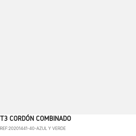
T3 CORDÓN COMBINADO
1
2
3
4
5
6
7
8
9
10
REF:20201441-40-AZUL Y VERDE