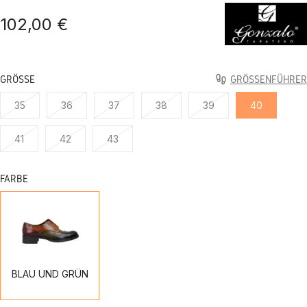
102,00 €
GRÖSSE
GRÖSSENFÜHRER
35
36
37
38
39
40
41
42
43
FARBE
BLAU
UND
GRÜN
BLAU UND GRÜN