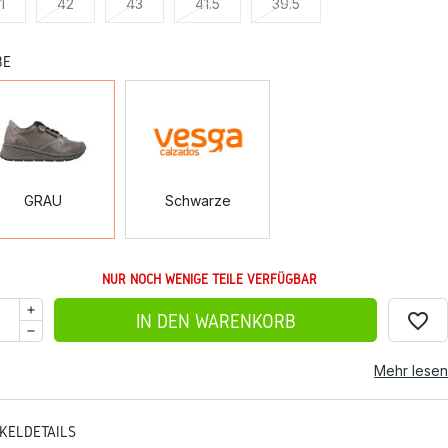
1
42
43
41.5
39.5
BE
GRAU
Schwarze
GRAU
Schwarze
NUR NOCH WENIGE TEILE VERFÜGBAR
favorite_border
IN DEN WARENKORB
Mehr lesen
IKELDETAILS