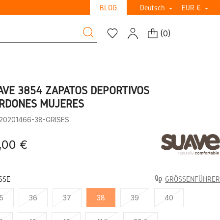
BLOG
Deutsch
EUR €


(
0
)
AVE 3854 ZAPATOS DEPORTIVOS
RDONES MUJERES
:20201466-38-GRISES
,00 €
SE
GRÖSSENFÜHRER
5
36
37
38
39
40