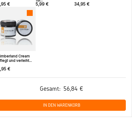
für...
,95 €
5,99 €
34,95 €
imberland Cream
flegt und verleiht...
,95 €
Gesamt:
56,84 €
IN DEN WARENKORB