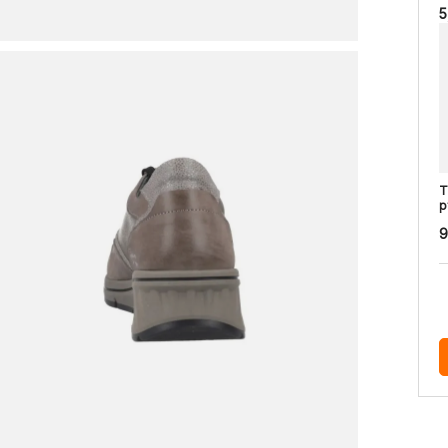
5
T
p
9