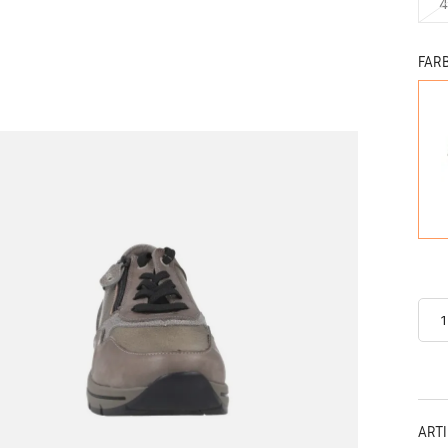
4
FAR
ART