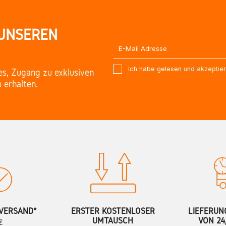
 UNSEREN
Ich habe gelesen und akzeptie
es, Zugang zu exklusiven
 erhalten.
VERSAND*
ERSTER KOSTENLOSER
LIEFERUN
UMTAUSCH
VON 24
€