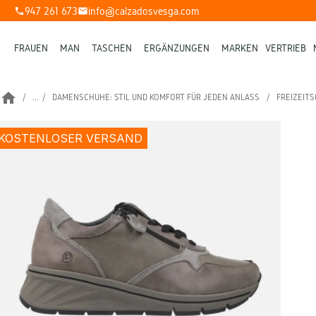
947 261 673
info@calzadosvesga.com
phone
mail
FRAUEN
MAN
TASCHEN
ERGÄNZUNGEN
MARKEN
VERTRIEB
home
...
DAMENSCHUHE: STIL UND KOMFORT FÜR JEDEN ANLASS
FREIZEIT
KOSTENLOSER VERSAND