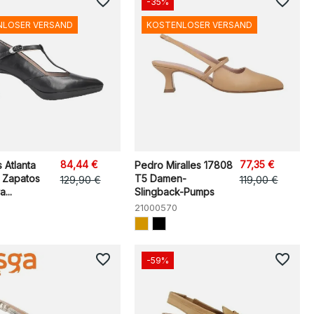
favorite_border
favorite_border
-35%
NLOSER VERSAND
KOSTENLOSER VERSAND
84,44 €
77,35 €
 Atlanta
Pedro Miralles 17808
 Zapatos
T5 Damen-
129,90 €
119,00 €
...
Slingback-Pumps
21000570
favorite_border
favorite_border
-59%