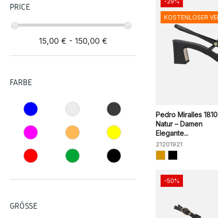
-29%
PRICE
KOSTENLOSER V
15,00 € - 150,00 €
FARBE
Pedro Miralles 181
Natur – Damen
Elegante...
21201921
-50%
GRÖSSE