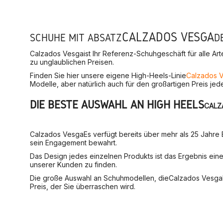
CALZADOS VESGA
SCHUHE MIT ABSATZ
D
Calzados Vesga
ist Ihr Referenz-Schuhgeschäft für alle A
zu unglaublichen Preisen.
Finden Sie hier unsere eigene High-Heels-Linie
Calzados 
Modelle, aber natürlich auch für den großartigen Preis je
DIE BESTE AUSWAHL AN HIGH HEELS
CALZ
Calzados Vesga
Es verfügt bereits über mehr als 25 Jahre
sein Engagement bewahrt.
Das Design jedes einzelnen Produkts ist das Ergebnis eine
unserer Kunden zu finden.
Die große Auswahl an Schuhmodellen, die
Calzados Vesga
Preis, der Sie überraschen wird.