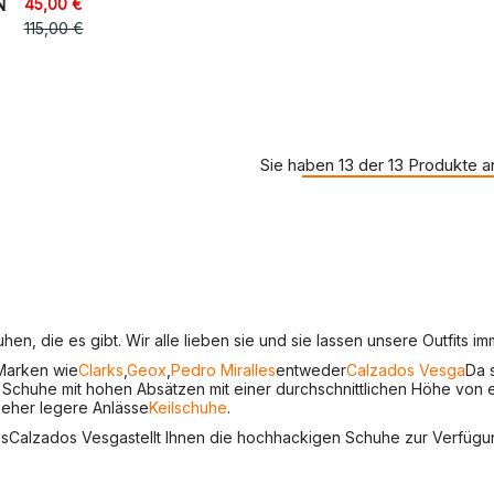
45,00 €
N
115,00 €
Sie haben 13 der 13 Produkte 
n, die es gibt. Wir alle lieben sie und sie lassen unsere Outfits im
 Marken wie
Clarks
,
Geox
,
Pedro Miralles
entweder
Calzados Vesga
Da 
Schuhe mit hohen Absätzen mit einer durchschnittlichen Höhe von et
 eher legere Anlässe
Keilschuhe
.
us
Calzados Vesga
stellt Ihnen die hochhackigen Schuhe zur Verfüg