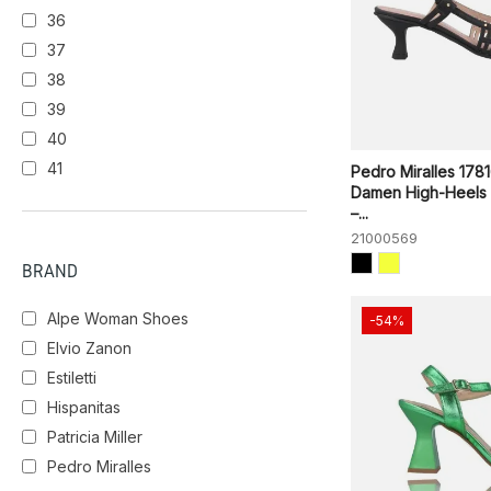
36
37
38
39
40
41
Pedro Miralles 178
Damen High-Heels
–...
21000569
BRAND
Alpe Woman Shoes
-54%
Elvio Zanon
Estiletti
Hispanitas
Patricia Miller
Pedro Miralles