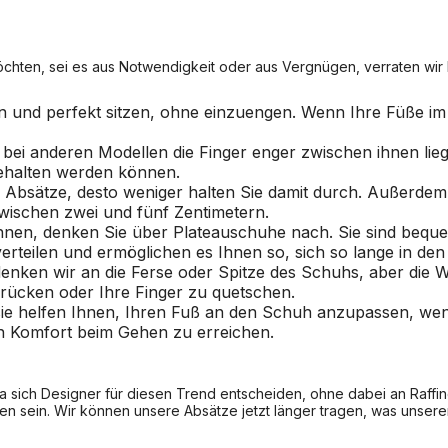
chten, sei es aus Notwendigkeit oder aus Vergnügen, verraten wir 
ben und perfekt sitzen, ohne einzuengen. Wenn Ihre Füße i
bei anderen Modellen die Finger enger zwischen ihnen lieg
 gehalten werden können.
 Absätze, desto weniger halten Sie damit durch. Außerdem
wischen zwei und fünf Zentimetern.
nen, denken Sie über Plateauschuhe nach. Sie sind beque
rteilen und ermöglichen es Ihnen so, sich so lange in den
 denken wir an die Ferse oder Spitze des Schuhs, aber die W
 drücken oder Ihre Finger zu quetschen.
sie helfen Ihnen, Ihren Fuß an den Schuh anzupassen, wenn 
n Komfort beim Gehen zu erreichen.
a sich Designer für diesen Trend entscheiden, ohne dabei an Raffin
n sein. Wir können unsere Absätze jetzt länger tragen, was unserem