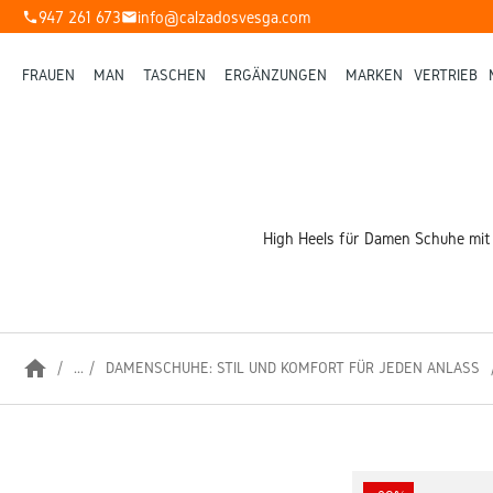
947 261 673
info@calzadosvesga.com
phone
mail
FRAUEN
MAN
TASCHEN
ERGÄNZUNGEN
MARKEN
VERTRIEB
High Heels für Damen Schuhe mit A
home
...
DAMENSCHUHE: STIL UND KOMFORT FÜR JEDEN ANLASS