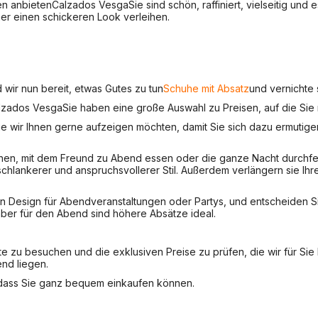
en anbieten
Calzados Vesga
Sie sind schön, raffiniert, vielseitig un
er einen schickeren Look verleihen.
 wir nun bereit, etwas Gutes zu tun
Schuhe mit Absatz
und vernichte 
lzados Vesga
Sie haben eine große Auswahl zu Preisen, auf die Sie 
die wir Ihnen gerne aufzeigen möchten, damit Sie sich dazu ermutige
gehen, mit dem Freund zu Abend essen oder die ganze Nacht durchfei
lankerer und anspruchsvollerer Stil. Außerdem verlängern sie Ihre
n Design für Abendveranstaltungen oder Partys, und entscheiden Sie
aber für den Abend sind höhere Absätze ideal.
e zu besuchen und die exklusiven Preise zu prüfen, die wir für Sie
end liegen.
odass Sie ganz bequem einkaufen können.