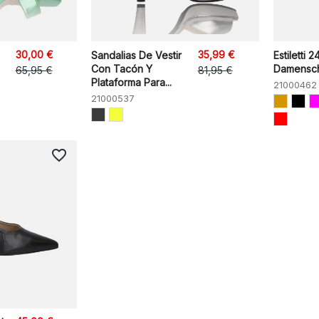
30,00 €
35,99 €
Sandalias De Vestir
Estiletti 2
Con Tacón Y
Damensc
65,95 €
81,95 €
Plataforma Para...
21000462
21000537
favorite_border