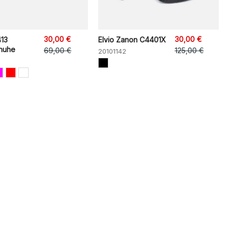
30,00 €
30,00 €
413
Elvio Zanon C4401X
huhe
69,00 €
125,00 €
20101142