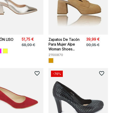
51,75 €
39,99 €
ÓN LISO
Zapatos De Tacón
Para Mujer Alpe
68,99 €
99,95 €
Woman Shoes...
21100870
favorite_border
favorite_border
-76%