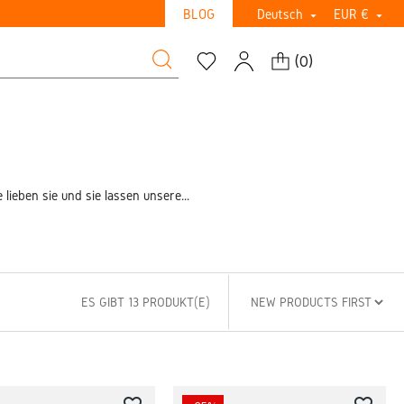
BLOG
Deutsch
EUR €


(
0
)
ieben sie und sie lassen unsere...
ES GIBT 13 PRODUKT(E)