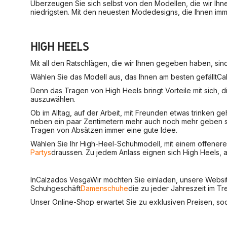
Überzeugen Sie sich selbst von den Modellen, die wir Ihn
niedrigsten. Mit den neuesten Modedesigns, die Ihnen imm
HIGH HEELS
Mit all den Ratschlägen, die wir Ihnen gegeben haben, sind
Wählen Sie das Modell aus, das Ihnen am besten gefällt
Ca
Denn das Tragen von High Heels bringt Vorteile mit sich, 
auszuwählen.
Ob im Alltag, auf der Arbeit, mit Freunden etwas trinken 
neben ein paar Zentimetern mehr auch noch mehr geben sch
Tragen von Absätzen immer eine gute Idee.
Wählen Sie Ihr High-Heel-Schuhmodell, mit einem offenere
Partys
draussen. Zu jedem Anlass eignen sich High Heels, 
In
Calzados Vesga
Wir möchten Sie einladen, unsere Websit
Schuhgeschäft
Damenschuhe
die zu jeder Jahreszeit im Tr
Unser Online-Shop erwartet Sie zu exklusiven Preisen, s