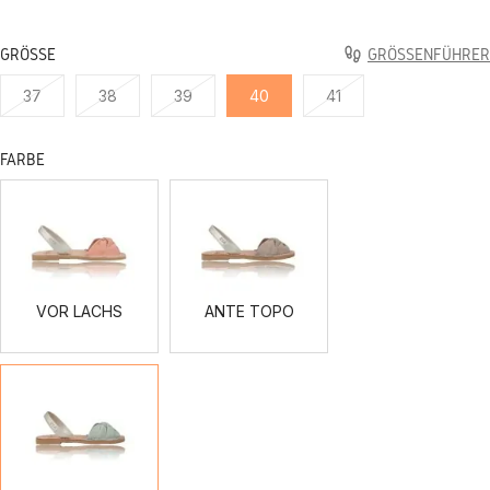
GRÖSSE
GRÖSSENFÜHRER
37
38
39
40
41
FARBE
VOR
ANTE
LACHS
TOPO
VOR LACHS
ANTE TOPO
VERDE
AGUA