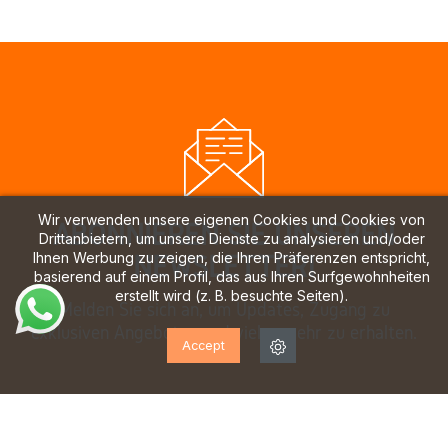
Wir verwenden unsere eigenen Cookies und Cookies von
ABONNIEREN SIE UNSEREN
Drittanbietern, um unsere Dienste zu analysieren und/oder
NEWSLETTER!
Ihnen Werbung zu zeigen, die Ihren Präferenzen entspricht,
basierend auf einem Profil, das aus Ihren Surfgewohnheiten
erstellt wird (z. B. besuchte Seiten).
Melden Sie sich an, um Updates, Zugang zu
exklusiven Angeboten und vieles mehr zu erhalten.
Accept