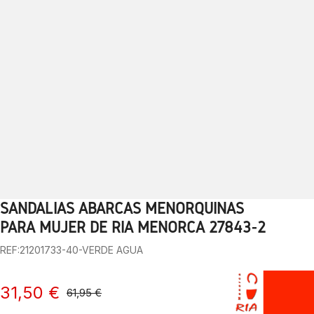
SANDALIAS ABARCAS MENORQUINAS
1
2
3
4
5
6
7
8
9
10
PARA MUJER DE RIA MENORCA 27843-2
REF:21201733-40-VERDE AGUA
31,50 €
61,95 €