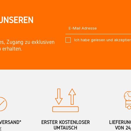
 UNSEREN
Ich habe gelesen und akzeptie
es, Zugang zu exklusiven
 erhalten.
VERSAND*
ERSTER KOSTENLOSER
LIEFERUN
UMTAUSCH
VON 24
€