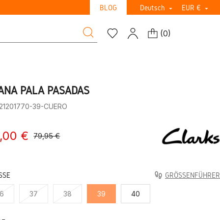
BLOG
Deutsch
EUR €


(
0
)
ANA PALA PASADAS
:21201770-39-CUERO
,00 €
79,95 €
SE
GRÖSSENFÜHRER
6
37
38
39
40