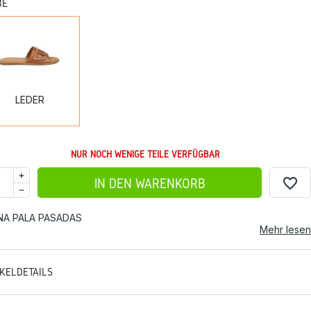
BE
LEDER
LEDER
NUR NOCH WENIGE TEILE VERFÜGBAR
favorite_border
IN DEN WARENKORB
NA PALA PASADAS
Mehr lesen
IKELDETAILS