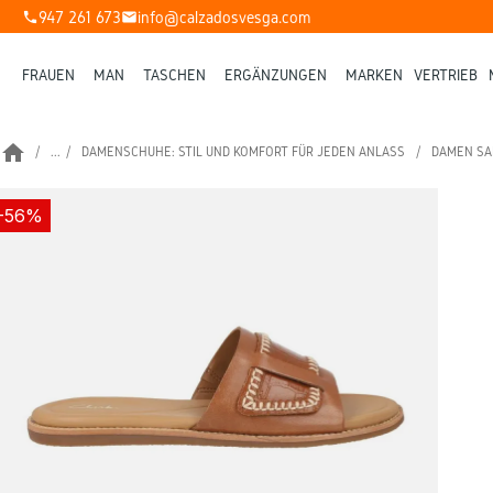
947 261 673
info@calzadosvesga.com
phone
mail
FRAUEN
MAN
TASCHEN
ERGÄNZUNGEN
MARKEN
VERTRIEB
home
...
DAMENSCHUHE: STIL UND KOMFORT FÜR JEDEN ANLASS
DAMEN SA
-56%