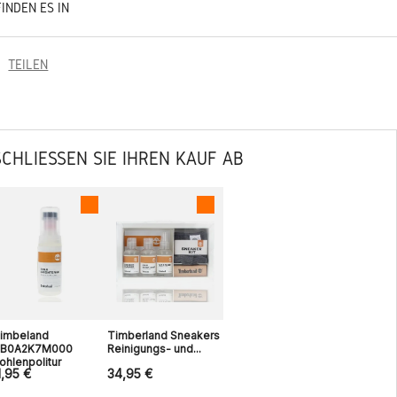
FINDEN ES IN
TEILEN
SCHLIESSEN SIE IHREN KAUF AB
imbeland
Timberland Sneakers
B0A2K7M000
Reinigungs- und...
ohlenpolitur
1,95 €
34,95 €