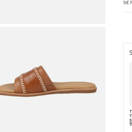
SIE 
T
T
S
1