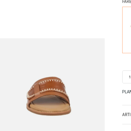
FAR
PLA
ART