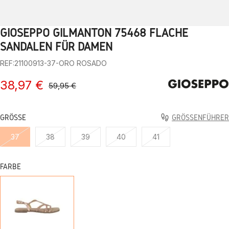
GIOSEPPO GILMANTON 75468 FLACHE
1
2
3
4
5
6
7
8
9
SANDALEN FÜR DAMEN
REF:21100913-37-ORO ROSADO
38,97 €
59,95 €
GRÖSSE
GRÖSSENFÜHRER
37
38
39
40
41
FARBE
ORO
ROSADO