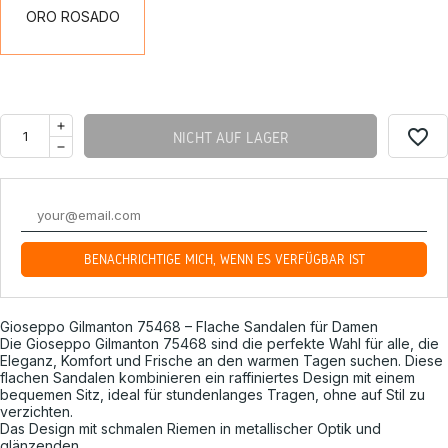
ORO ROSADO
favorite_border
NICHT AUF LAGER
BENACHRICHTIGE MICH, WENN ES VERFÜGBAR IST
Gioseppo Gilmanton 75468 – Flache Sandalen für Damen
Die Gioseppo Gilmanton 75468 sind die perfekte Wahl für alle, die
Eleganz, Komfort und Frische an den warmen Tagen suchen. Diese
flachen Sandalen kombinieren ein raffiniertes Design mit einem
bequemen Sitz, ideal für stundenlanges Tragen, ohne auf Stil zu
verzichten.
Das Design mit schmalen Riemen in metallischer Optik und
glänzenden...