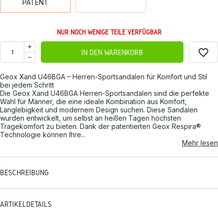
PATENT
NUR NOCH WENIGE TEILE VERFÜGBAR
favorite_border
IN DEN WARENKORB
Geox Xand U46BGA – Herren-Sportsandalen für Komfort und Stil
bei jedem Schritt
Die Geox Xand U46BGA Herren-Sportsandalen sind die perfekte
Wahl für Männer, die eine ideale Kombination aus Komfort,
Langlebigkeit und modernem Design suchen. Diese Sandalen
wurden entwickelt, um selbst an heißen Tagen höchsten
Tragekomfort zu bieten. Dank der patentierten Geox Respira®
Technologie können Ihre...
Mehr lesen
BESCHREIBUNG
ARTIKELDETAILS