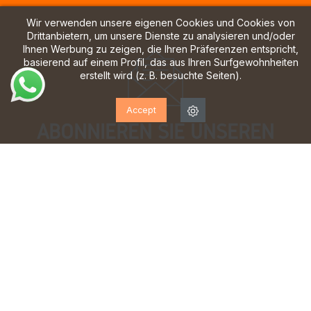
Wir verwenden unsere eigenen Cookies und Cookies von
Drittanbietern, um unsere Dienste zu analysieren und/oder
Ihnen Werbung zu zeigen, die Ihren Präferenzen entspricht,
basierend auf einem Profil, das aus Ihren Surfgewohnheiten
erstellt wird (z. B. besuchte Seiten).
Accept
ABONNIEREN SIE UNSEREN
NEWSLETTER!
Melden Sie sich an, um Updates, Zugang zu
exklusiven Angeboten und vieles mehr zu erhalten.
Ich habe gelesen und akzeptiere die
Datenschutzbestimmungen