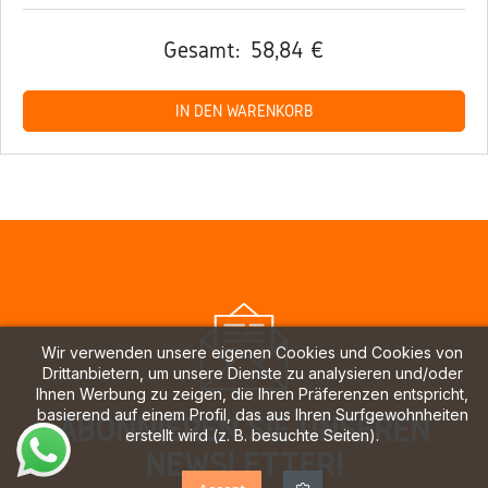
Gesamt:
58,84 €
IN DEN WARENKORB
Wir verwenden unsere eigenen Cookies und Cookies von
Drittanbietern, um unsere Dienste zu analysieren und/oder
Ihnen Werbung zu zeigen, die Ihren Präferenzen entspricht,
basierend auf einem Profil, das aus Ihren Surfgewohnheiten
ABONNIEREN SIE UNSEREN
erstellt wird (z. B. besuchte Seiten).
NEWSLETTER!