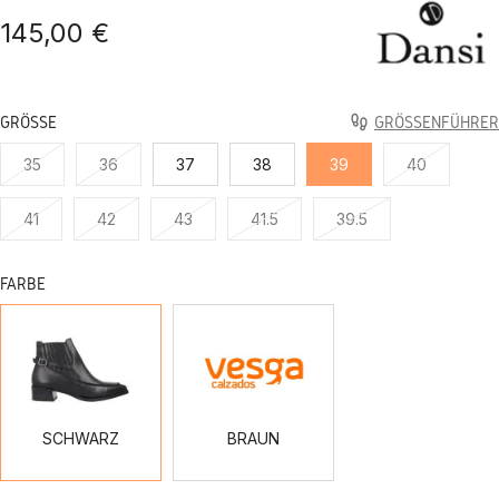
145,00 €
GRÖSSE
GRÖSSENFÜHRER
35
36
37
38
39
40
41
42
43
41.5
39.5
FARBE
SCHWARZ
BRAUN
SCHWARZ
BRAUN