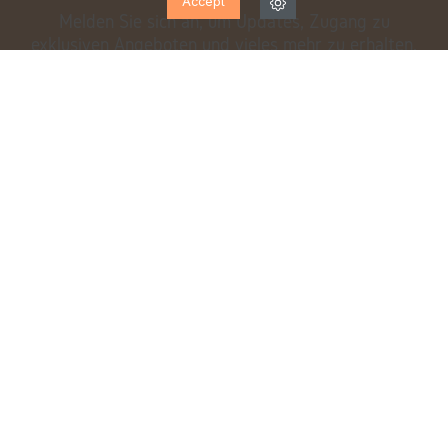
Accept
Melden Sie sich an, um Updates, Zugang zu
exklusiven Angeboten und vieles mehr zu erhalten.
Ich habe gelesen und akzeptiere die
Datenschutzbestimmungen
EXPERTENTEAM
KOSTENLOSER VERSAND*
von Montag bis Samstag für
ab 70 €
Sie da