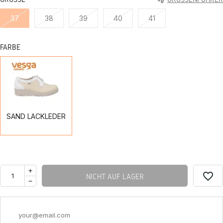
37
38
39
40
41
FARBE
SAND
LACKLEDER
SAND LACKLEDER
favorite_border
NICHT AUF LAGER