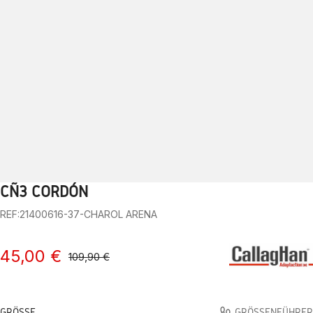
CÑ3 CORDÓN
1
2
3
4
5
6
7
8
9
10
REF:21400616-37-CHAROL ARENA
45,00 €
109,90 €
GRÖSSE
GRÖSSENFÜHRER