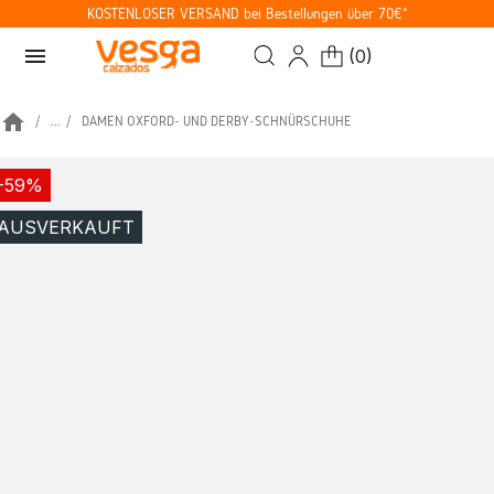
KOSTENLOSER VERSAND bei Bestellungen über 70€*
menu
(
0
)
home
...
DAMEN OXFORD- UND DERBY-SCHNÜRSCHUHE
-59%
AUSVERKAUFT