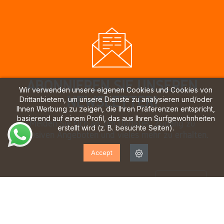
ABONNIEREN SIE UNSEREN
Wir verwenden unsere eigenen Cookies und Cookies von
NEWSLETTER!
Drittanbietern, um unsere Dienste zu analysieren und/oder
Ihnen Werbung zu zeigen, die Ihren Präferenzen entspricht,
basierend auf einem Profil, das aus Ihren Surfgewohnheiten
Melden Sie sich an, um Updates, Zugang zu
erstellt wird (z. B. besuchte Seiten).
exklusiven Angeboten und vieles mehr zu erhalten.
Accept
Ich habe gelesen und akzeptiere die
Datenschutzbestimmungen