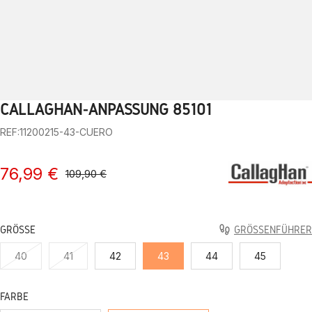
CALLAGHAN-ANPASSUNG 85101
1
2
3
4
5
6
7
8
9
10
REF:11200215-43-CUERO
76,99 €
109,90 €
GRÖSSE
GRÖSSENFÜHRER
40
41
42
43
44
45
FARBE