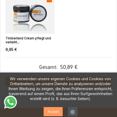
Timberland Cream pflegt und
verleiht...
9,95 €
Gesamt:
50,89 €
Wir verwenden unsere eigenen Cookies und Cookies von
IN DEN WARENKORB
Drittanbietern, um unsere Dienste zu analysieren und/oder
Ihnen Werbung zu zeigen, die Ihren Präferenzen entspricht,
basierend auf einem Profil, das aus Ihren Surfgewohnheiten
erstellt wird (z. B. besuchte Seiten).
Accept