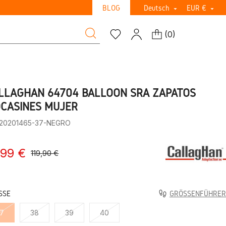
BLOG
Deutsch
EUR €


(
0
)
LLAGHAN 64704 BALLOON SRA ZAPATOS
CASINES MUJER
:20201465-37-NEGRO
,99 €
119,90 €
SE
GRÖSSENFÜHRER
7
38
39
40