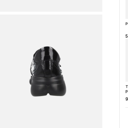
P
5
T
p
9