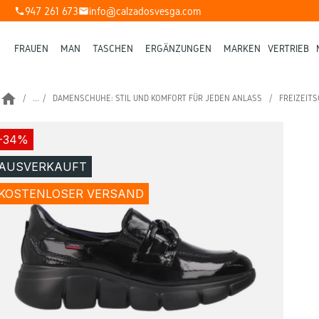
947 261 673
info@calzadosvesga.com
phone
mail
FRAUEN
MAN
TASCHEN
ERGÄNZUNGEN
MARKEN
VERTRIEB
home
...
DAMENSCHUHE: STIL UND KOMFORT FÜR JEDEN ANLASS
FREIZEIT
-34%
AUSVERKAUFT
KOSTENLOSER VERSAND