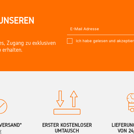
 UNSEREN
Ich habe gelesen und akzeptie
es, Zugang zu exklusiven
 erhalten.
VERSAND*
ERSTER KOSTENLOSER
LIEFERUN
UMTAUSCH
VON 24
€