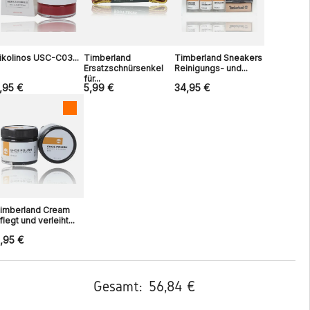
ikolinos USC-C03...
Timberland
Timberland Sneakers
Ersatzschnürsenkel
Reinigungs- und...
für...
,95 €
5,99 €
34,95 €
imberland Cream
flegt und verleiht...
,95 €
Gesamt:
56,84 €