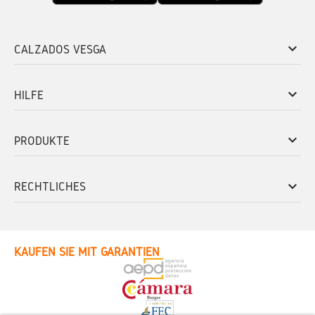
keyboard_arrow_down
CALZADOS VESGA
keyboard_arrow_down
HILFE
keyboard_arrow_down
PRODUKTE
keyboard_arrow_down
RECHTLICHES
KAUFEN SIE MIT GARANTIEN