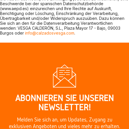
Beschwerde bei der spanischen Datenschutzbehörde
(www.aepd.es) einzureichen und Ihre Rechte auf Auskunft,
Berichtigung oder Löschung, Einschränkung der Verarbeitung,
Übertragbarkeit und/oder Widerspruch auszuüben. Dazu können
Sie sich an den für die Datenverarbeitung Verantwortlichen
wenden: VESGA CALDERÓN, S.L., Plaza Mayor 17 - Bajo, 09003
Burgos oder
info@calzadosvesga.com
.
ABONNIEREN SIE UNSEREN
NEWSLETTER!
Melden Sie sich an, um Updates, Zugang zu
exklusiven Angeboten und vieles mehr zu erhalten.