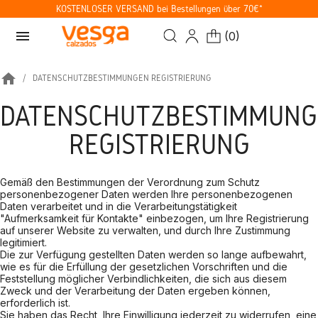
KOSTENLOSER VERSAND bei Bestellungen über 70€*
menu
(
0
)
home
DATENSCHUTZBESTIMMUNGEN REGISTRIERUNG
DATENSCHUTZBESTIMMUN
REGISTRIERUNG
Gemäß den Bestimmungen der Verordnung zum Schutz
personenbezogener Daten werden Ihre personenbezogenen
Daten verarbeitet und in die Verarbeitungstätigkeit
"Aufmerksamkeit für Kontakte" einbezogen, um Ihre Registrierung
auf unserer Website zu verwalten, und durch Ihre Zustimmung
legitimiert.
Die zur Verfügung gestellten Daten werden so lange aufbewahrt,
wie es für die Erfüllung der gesetzlichen Vorschriften und die
Feststellung möglicher Verbindlichkeiten, die sich aus diesem
Zweck und der Verarbeitung der Daten ergeben können,
erforderlich ist.
Sie haben das Recht, Ihre Einwilligung jederzeit zu widerrufen, eine