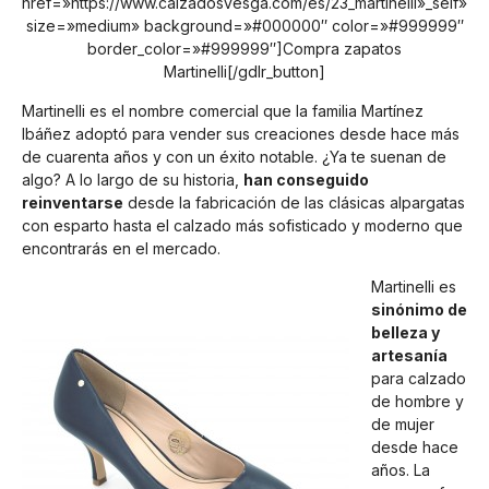
href=»https://www.calzadosvesga.com/es/23_martinelli»_self»
size=»medium» background=»#000000″ color=»#999999″
border_color=»#999999″]Compra zapatos
Martinelli[/gdlr_button]
Martinelli es el nombre comercial que la familia Martínez
Ibáñez adoptó para vender sus creaciones desde hace más
de cuarenta años y con un éxito notable. ¿Ya te suenan de
algo? A lo largo de su historia,
han conseguido
reinventarse
desde la fabricación de las clásicas alpargatas
con esparto hasta el calzado más sofisticado y moderno que
encontrarás en el mercado.
Martinelli es
sinónimo de
belleza y
artesanía
para calzado
de hombre y
de mujer
desde hace
años. La