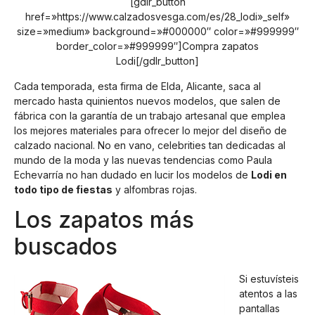
[gdlr_button
href=»https://www.calzadosvesga.com/es/28_lodi»_self»
size=»medium» background=»#000000″ color=»#999999″
border_color=»#999999″]Compra zapatos
Lodi[/gdlr_button]
Cada temporada, esta firma de Elda, Alicante, saca al
mercado hasta quinientos nuevos modelos, que salen de
fábrica con la garantía de un trabajo artesanal que emplea
los mejores materiales para ofrecer lo mejor del diseño de
calzado nacional. No en vano, celebrities tan dedicadas al
mundo de la moda y las nuevas tendencias como Paula
Echevarría no han dudado en lucir los modelos de
Lodi en
todo tipo de fiestas
y alfombras rojas.
Los zapatos más
buscados
Si estuvísteis
atentos a las
pantallas