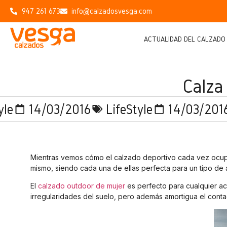
947 261 673
info@calzadosvesga.com
ACTUALIDAD DEL CALZADO
Calza
yle
14/03/2016
LifeStyle
14/03/201
Mientras vemos cómo el calzado deportivo cada vez ocup
mismo, siendo cada una de ellas perfecta para un tipo de a
El
calzado outdoor de mujer
es perfecto para cualquier ac
irregularidades del suelo, pero además amortigua el cont