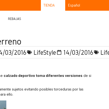
TIENDA
Español
REBAJAS
erreno
4/03/2016
LifeStyle
14/03/2016
Lif
ese
calzado deportivo toma diferentes versiones
de si
amente sujetos evitando posibles torceduras por las
ara ello.