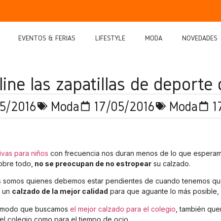
EVENTOS & FERIAS
LIFESTYLE
MODA
NOVEDADES
ne las zapatillas de deporte 
5/2016
Moda
17/05/2016
Moda
1
ivas para niños
con frecuencia nos duran menos de lo que esperamos,
obre todo,
no se preocupan de no estropear
su calzado.
 somos quienes debemos estar pendientes de cuando tenemos que 
r un
calzado de la mejor calidad
para que aguante lo más posible, 
 modo que buscamos
el mejor calzado para el colegio
, también que
 el colegio como para el tiempo de ocio.