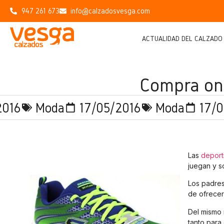
947 261 673
info@calzadosvesga.com
ACTUALIDAD DEL CALZADO
Compra onli
2016
Moda
17/05/2016
Moda
17/0
Las
deport
juegan y s
Los padres
de ofrece
Del mismo
tanto para